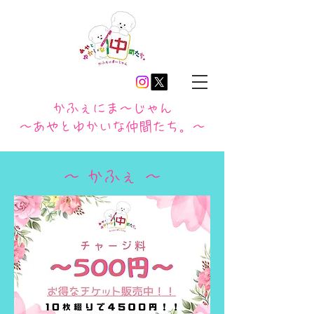
かふぇにま〜じゃん
​〜あやとゆかいな仲間たち。〜
～ かふぇ ～