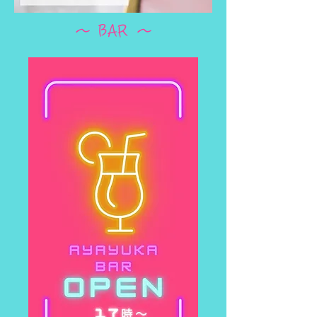
～ BAR ～