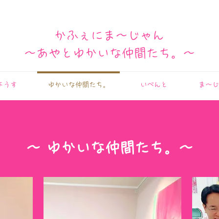
かふぇにま〜じゃん
​〜あやとゆかいな仲間たち。〜
ようす
ゆかいな仲間たち。
いべんと
ま〜じ
～​ ゆかいな仲間たち。～